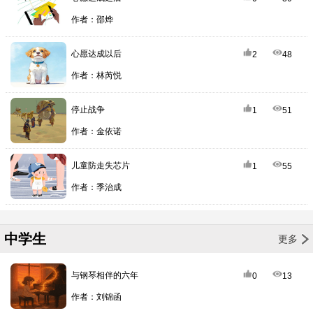
作者：邵烨
心愿达成以后
2
48
作者：林芮悦
停止战争
1
51
作者：金依诺
儿童防走失芯片
1
55
作者：季治成
中学生
更多
与钢琴相伴的六年
0
13
作者：刘锦函