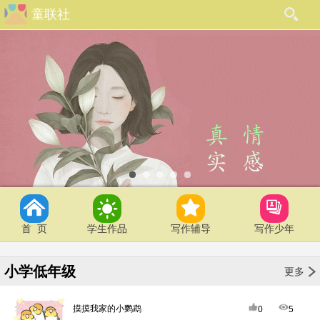
童联社
首 页
学生作品
写作辅导
写作少年
小学低年级
更多
摸摸我家的小鹦鹉
0
5