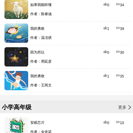
如果我能听懂
0
34
作者：陈睿涵
我的勇敢
1
39
作者：温浛祺
因为所以
0
30
作者：周廷彦
我的勇敢
1
35
作者：王苪文
小学高年级
更多
安眠芯片
0
10
作者：金依诺