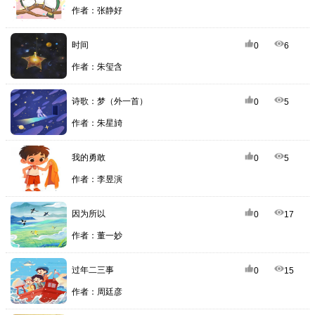
作者：张静好
时间
0
6
作者：朱玺含
诗歌：梦（外一首）
0
5
作者：朱星旑
我的勇敢
0
5
作者：李昱演
因为所以
0
17
作者：董一妙
过年二三事
0
15
作者：周廷彦