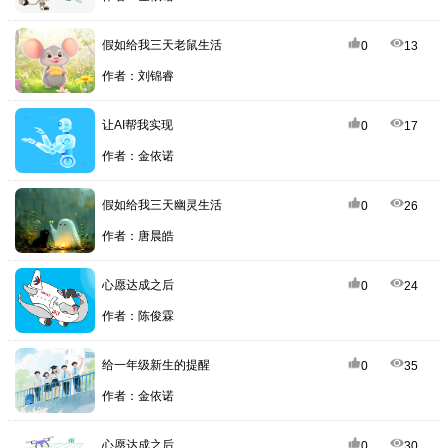
假如给我三天老鼠生活
0
13
作者：刘锦睿
让AI帮我实现
0
17
作者：金依诺
假如给我三天幽灵生活
0
26
作者：唐晨皓
心愿达成之后
0
24
作者：陈俊霖
给一年级新生的提醒
0
35
作者：金依诺
心愿达成之后
0
30